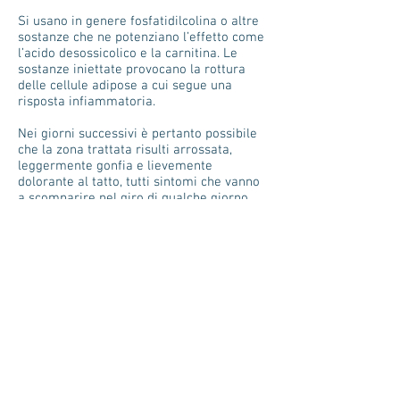
Si usano in genere fosfatidilcolina o altre
sostanze che ne potenziano l’effetto come
l’acido desossicolico e la carnitina. Le
sostanze iniettate provocano la rottura
delle cellule adipose a cui segue una
risposta infiammatoria.
Nei giorni successivi è pertanto possibile
che la zona trattata risulti arrossata,
leggermente gonfia e lievemente
dolorante al tatto, tutti sintomi che vanno
a scomparire nel giro di qualche giorno.
Consigliata a uomini e donne che soffrono
di accumuli adiposi sugli arti, tronco,
doppiomento, è la soluzione anti-grasso
alternativa alla chirurgia, efficace ed
indolore.
Torna indietro